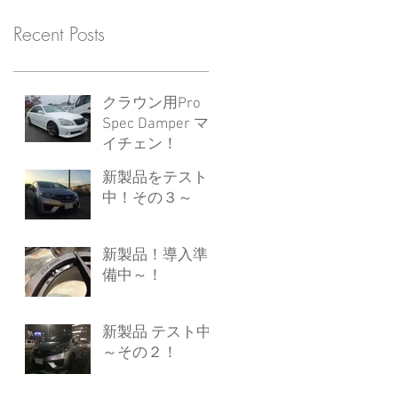
Recent Posts
クラウン用Pro
Spec Damper マ
イチェン！
新製品をテスト
中！その３～
新製品！導入準
備中～！
新製品 テスト中
～その２！