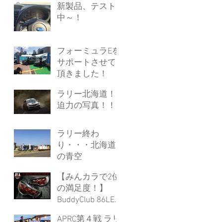
新製品、テスト
中～！
フォーミュラEを
サポートさせて
頂きました！
ラリー北海道！
迫力の写真！！
ラリー終わ
り・・・北海道
の青空
【みんカラで2位
の満足度！】
BuddyClub 86LED
テールランプキ
APRC第４戦 ラリ