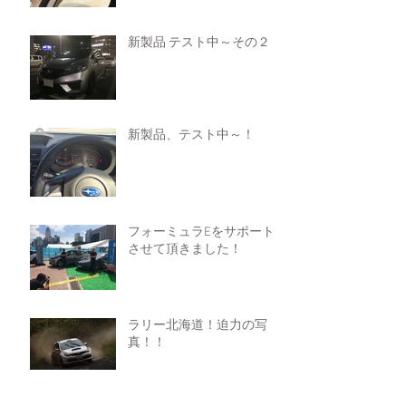
新製品 テスト中～その２！
新製品、テスト中～！
フォーミュラEをサポート
させて頂きました！
ラリー北海道！迫力の写
真！！