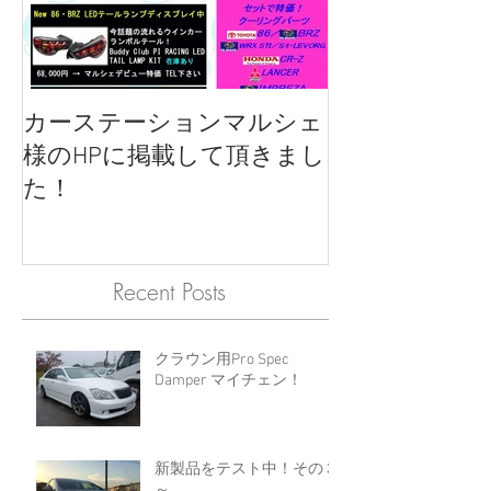
カーステーションマルシェ
様のHPに掲載して頂きまし
た！
Recent Posts
クラウン用Pro Spec
Damper マイチェン！
新製品をテスト中！その３
～