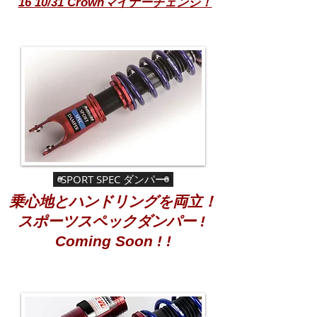
​'
16 10/31 Crownマイナーチェンジ！
SPORT SPEC ダンパー
乗心地とハンドリングを両立！
スポーツスペックダンパー !
​Coming Soon ! !